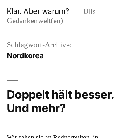
Zum
Klar. Aber warum?
Ulis
Inhalt
Gedankenwelt(en)
springen
Schlagwort-Archive:
Nordkorea
Doppelt hält besser.
Und mehr?
Wir sehen sie an Rednerpulten, in