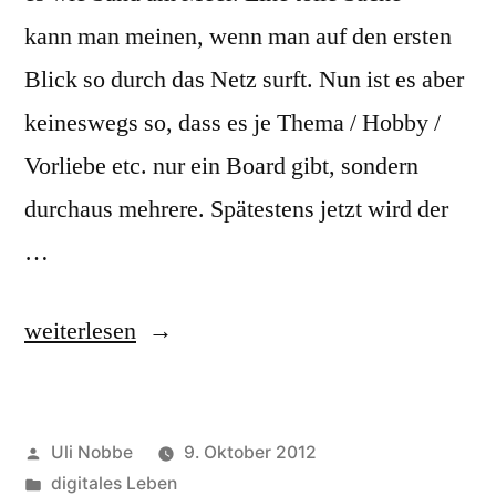
kann man meinen, wenn man auf den ersten
Blick so durch das Netz surft. Nun ist es aber
keineswegs so, dass es je Thema / Hobby /
Vorliebe etc. nur ein Board gibt, sondern
durchaus mehrere. Spätestens jetzt wird der
…
„Sind
weiterlesen
Boards
repräsentativ?“
Veröffentlicht
Uli Nobbe
9. Oktober 2012
von
Veröffentlicht
digitales Leben