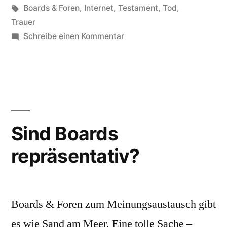
in
Schlagwörter:
Boards & Foren
,
Internet
,
Testament
,
Tod
,
Trauer
zu
Schreibe einen Kommentar
Trauern
2.0
Sind Boards
repräsentativ?
Boards & Foren zum Meinungsaustausch gibt
es wie Sand am Meer. Eine tolle Sache –