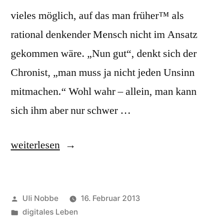
vieles möglich, auf das man früher™ als
rational denkender Mensch nicht im Ansatz
gekommen wäre. „Nun gut“, denkt sich der
Chronist, „man muss ja nicht jeden Unsinn
mitmachen.“ Wohl wahr – allein, man kann
sich ihm aber nur schwer …
„Trauern
weiterlesen
2.0“
Veröffentlicht
Uli Nobbe
16. Februar 2013
von
Veröffentlicht
digitales Leben