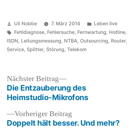
Veröffentlicht
Veröffentlicht
Uli Nobbe
7. März 2014
Leben live
von
Schlagwörter:
in
Fehldiagnose
,
Fehlersuche
,
Fernwartung
,
Hotline
,
ISDN
,
Leitungsmessung
,
NTBA
,
Outsourcing
,
Router
,
Service
,
Splitter
,
Störung
,
Telekom
Nächster
Nächster Beitrag
Beitrag:
Die Entzauberung des
Beitragsnavigation
Heimstudio-Mikrofons
Vorheriger
Vorheriger Beitrag
Beitrag:
Doppelt hält besser. Und mehr?