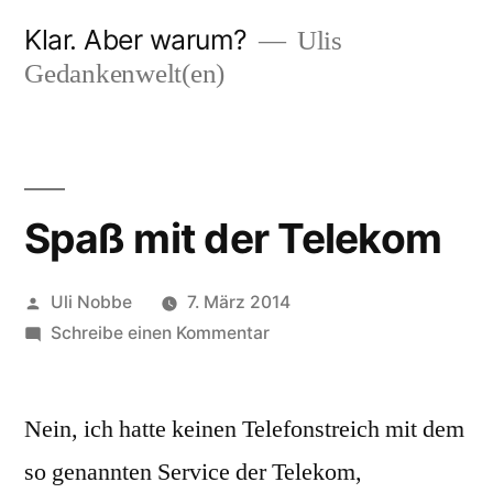
Zum
Klar. Aber warum?
Ulis
Inhalt
Gedankenwelt(en)
springen
Spaß mit der Telekom
Veröffentlicht
Uli Nobbe
7. März 2014
von
zu
Schreibe einen Kommentar
Spaß
mit
Nein, ich hatte keinen Telefonstreich mit dem
der
Telekom
so genannten Service der Telekom,