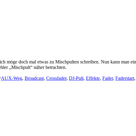
, ich möge doch mal etwas zu Mischpulten schreiben. Nun kann man ei
ehler „Mischpult“ näher betrachten.
Schlagwörter:
AUX-Weg
,
Broadcast
,
Crossfader
,
DJ-Pult
,
Effekte
,
Fader
,
Faderstart