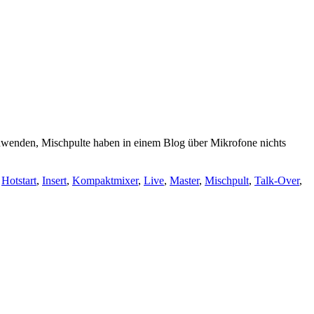
nwenden, Mischpulte haben in einem Blog über Mikrofone nichts
,
Hotstart
,
Insert
,
Kompaktmixer
,
Live
,
Master
,
Mischpult
,
Talk-Over
,