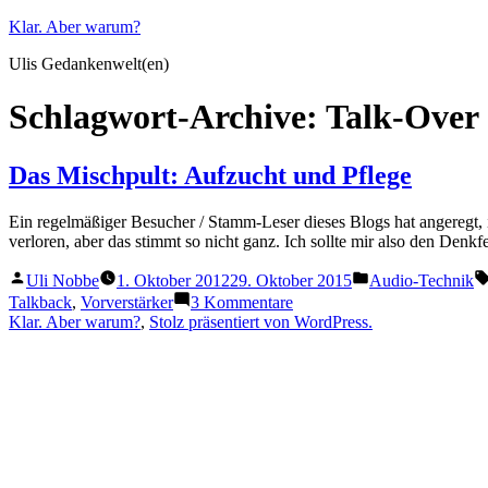
Zum
Klar. Aber warum?
Inhalt
Ulis Gedankenwelt(en)
springen
Schlagwort-Archive:
Talk-Over
Das Mischpult: Aufzucht und Pflege
Ein regelmäßiger Besucher / Stamm-Leser dieses Blogs hat angeregt
verloren, aber das stimmt so nicht ganz. Ich sollte mir also den Denkf
Veröffentlicht
Veröffentlicht
Uli Nobbe
1. Oktober 2012
29. Oktober 2015
Audio-Technik
von
in
zu
Talkback
,
Vorverstärker
3 Kommentare
Das
Klar. Aber warum?
,
Stolz präsentiert von WordPress.
Mischpult:
Aufzucht
und
Pflege