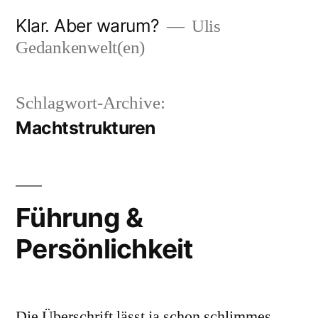
Zum
Klar. Aber warum?
Ulis
Inhalt
Gedankenwelt(en)
springen
Schlagwort-Archive:
Machtstrukturen
Führung &
Persönlichkeit
Die Überschrift lässt ja schon schlimmes