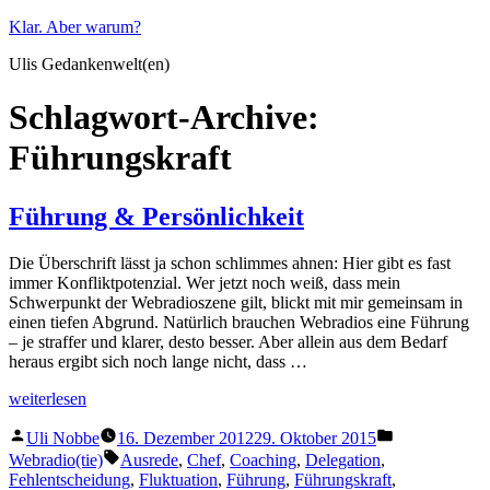
Zum
Klar. Aber warum?
Inhalt
Ulis Gedankenwelt(en)
springen
Schlagwort-Archive:
Führungskraft
Führung & Persönlichkeit
Die Überschrift lässt ja schon schlimmes ahnen: Hier gibt es fast
immer Konfliktpotenzial. Wer jetzt noch weiß, dass mein
Schwerpunkt der Webradioszene gilt, blickt mit mir gemeinsam in
einen tiefen Abgrund. Natürlich brauchen Webradios eine Führung
– je straffer und klarer, desto besser. Aber allein aus dem Bedarf
heraus ergibt sich noch lange nicht, dass …
„Führung
weiterlesen
&
Veröffentlicht
Veröffentlicht
Persönlichkeit“
Uli Nobbe
16. Dezember 2012
29. Oktober 2015
von
in
Schlagwörter:
Webradio(tie)
Ausrede
,
Chef
,
Coaching
,
Delegation
,
Fehlentscheidung
,
Fluktuation
,
Führung
,
Führungskraft
,